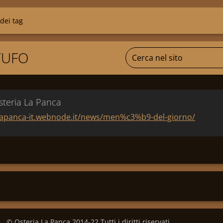
 dei tag
TUFO
steria La Panca
alapanca-it.webnode.it/news/men%c3%b9-del-giorno/
© Osteria La Panca 2014-22 Tutti i diritti riservati